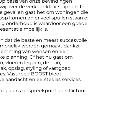
 Op basis van onze bevindingen
wij over de verkoopklaar stappen. In
e gevallen gaat het om woningen die
oop komen en er veel spullen staan of
llig onderhoud is waardoor een goede
sentatie moeilijk is.
en dat de beste en meest succesvolle
 mogelijk worden gemaakt dankzij
stemming van wensen en een
ke planning. Of het nu gaat om
, vloeren leggen, de tuin,
, opslag, styling of vastgoed
ies, Vastgoed BOOST biedt
ke aandacht en eersteklas services.
aag, één aanspreekpunt, één factuur.