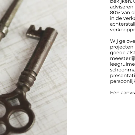
bekijken.
adviseren 
80% van d
in de verk
achtersta
verkooppre
Wij gelov
projecten
goede af
meesterlij
leegruimen
schoonmaak
presentat
persoonlij
Eén aanvr