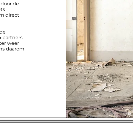
 door de
ots
em direct
 de
 partners
ker weer
ons daarom