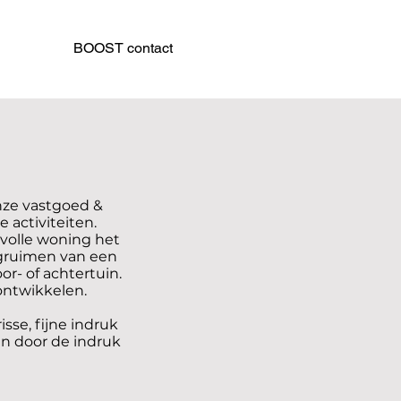
BOOST contact
nze vastgoed &
 activiteiten.
volle woning het
gruimen van een
r- of achtertuin.
ontwikkelen.
se, fijne indruk
en door de indruk