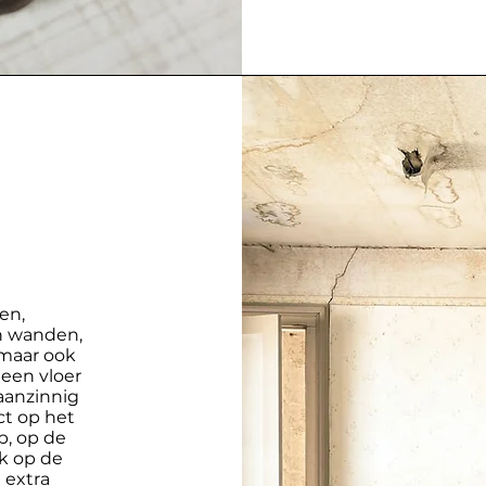
en,
an wanden,
 maar ook
een vloer
aanzinnig
ct op het
p, op de
ok op de
 extra