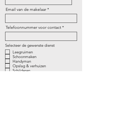
Email van de makelaar
Telefoonnummer voor contact
Selecteer de gewenste dienst
Leegruimen
Schoonmaken
Handyman
Opslag & verhuizen
Schilderen
Tuinonderhoud
Inrichten & Styling
Aanvullende informatie